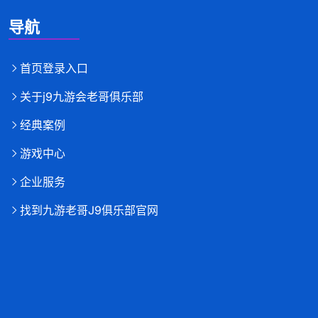
导航
首页登录入口
关于j9九游会老哥俱乐部
经典案例
游戏中心
企业服务
找到九游老哥J9俱乐部官网