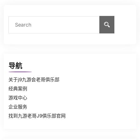
导航
关于j9九游会老哥俱乐部
经典案例
游戏中心
企业服务
找到九游老哥J9俱乐部官网