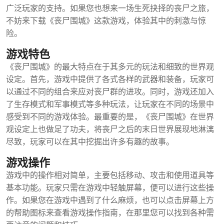
广泛玩家的支持。如果您也想来一场生死抉择的丧尸之旅，
不妨来下载《丧尸围城》这款游戏，体验其中的刺激与惊
险。
游戏特色
《丧尸围城》的最大特点在于其多元的玩法和细致的世界观
设定。首先，游戏中提供了各式各样的武器和装备，玩家可
以通过不同的组合来应对丧尸群的进攻。同时，游戏还加入
了生存模式和军事模式等多种玩法，让玩家在不同的场景中
感受到不同的游戏体验。最重要的是，《丧尸围城》在世界
观设定上也做足了功夫，将丧尸之后的末日世界展现地淋漓
尽致，玩家可以在其中挖掘出许多有趣的故事。
游戏操作
游戏中的操作相对简单，主要包括移动、攻击和使用道具等
基本功能。玩家只需在游戏中轻触屏幕，便可以进行这些操
作。如果您在游戏中遇到了什么麻烦，也可以点击屏幕上方
的帮助图标来查看游戏操作指南，在那里您可以找到各种需