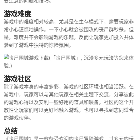
要注意的问题和技巧。
游戏难度
游戏中的难度相对较高，尤其是在生存模式下，需要玩家非
常小心谨慎地操作。一不小心就会被围攻的丧尸群秒杀。但
是，难度并不会影响游戏的乐趣，反而让玩家更加投入并体
验到了游戏中独特的惊险氛围。
游戏社区
除了游戏本身的丰富多彩，游戏的社区环境也相当活跃。在
游戏中，玩家可以与其他玩家在相关主题下交流，分享彼此
的游戏心得以及安利一些好用的道具和装备。社区的这个开
放性让玩家们可以更好地融入游戏，也可以寻找到志同道合
的游戏伙伴。
总结
《丧尸围城》是一款备受欢迎的丧尸冒险游戏，其多元的玩