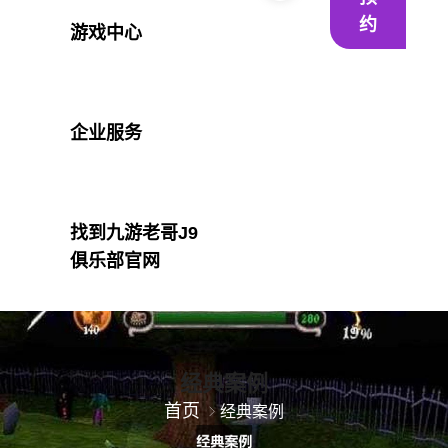
约
游戏中心
企业服务
找到九游老哥J9
俱乐部官网
经典案例
首页
经典案例