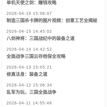
单机天使之剑：赚钱攻略
2026-04-16 15:06:07
制造三国杀卡牌的图片视频：创意工艺全揭秘
2026-04-15 14:45:02
八剑神将：三国战纪中的装备之道
2026-04-14 14:42:52
全面战争三国云存档保全攻略
2026-04-13 15:05:21
修真法身：装备之道
2026-04-12 15:06:34
乱军为玩，三国全面战争
2026-04-11 14:55:49