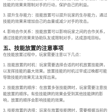
技能的效果来限制对手的行动，保护自己的利益。
3. 提升生存能力：技能放置可以提升玩家的生存能力，通过
技能的效果来增加自己的血量或减少对手的攻击。
4. 影响合作关系：技能放置可以影响玩家之间的合作关系，
通过技能的效果来协助队友或限制对手，达成游戏目标。
五、技能放置的注意事项
在技能放置过程中，玩家需要注意以下几点：
1. 技能放置的时机：玩家需要选择合适的时机放置技能牌，
以发挥技能的最大效果。放置技能的时机过早或过晚都可能
导致技能的效果无法发挥出来。
2. 技能放置的顺序：在放置多张技能牌时，玩家需要注意技
能放置的顺序。有些技能牌的效果会受到其他技能牌的影
响，放置的顺序会影响技能的效果。
3. 技能放置的选择：玩家在放置技能牌时，需要根据当前的