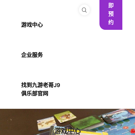
即
预
约
游戏中心
企业服务
找到九游老哥J9
俱乐部官网
游戏中心