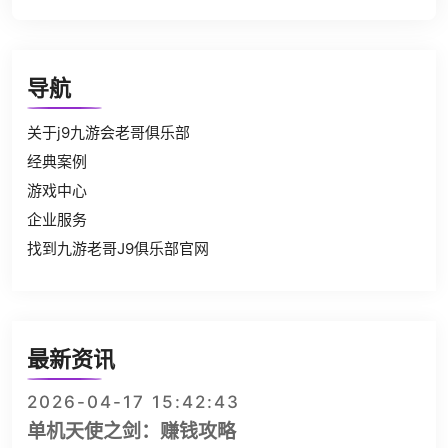
导航
关于j9九游会老哥俱乐部
经典案例
游戏中心
企业服务
找到九游老哥J9俱乐部官网
最新资讯
2026-04-17 15:42:43
单机天使之剑：赚钱攻略