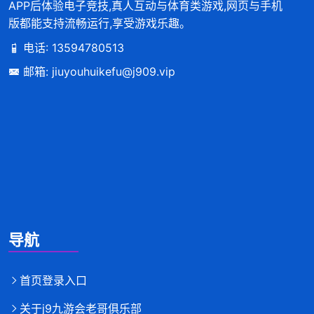
APP后体验电子竞技,真人互动与体育类游戏,网页与手机
版都能支持流畅运行,享受游戏乐趣。
电话: 13594780513
邮箱: jiuyouhuikefu@j909.vip
导航
首页登录入口
关于j9九游会老哥俱乐部