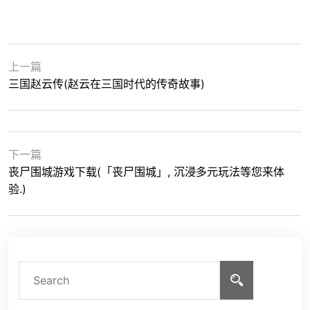
上一篇
三国赵云传(赵云在三国时代的传奇故事)
下一篇
丧尸围城游戏下载(「丧尸围城」, 沉浸多元玩法等您来体
验.)