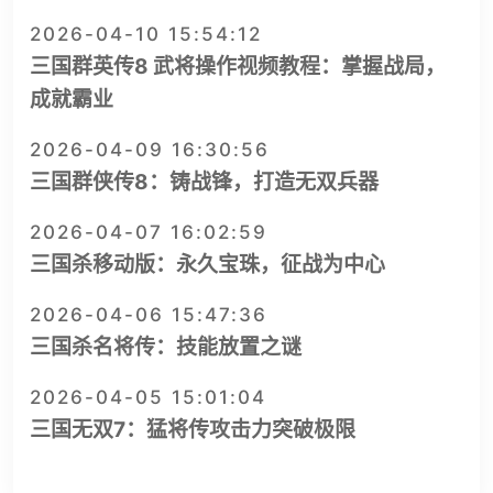
2026-04-10 15:54:12
三国群英传8 武将操作视频教程：掌握战局，
成就霸业
2026-04-09 16:30:56
三国群侠传8：铸战锋，打造无双兵器
2026-04-07 16:02:59
三国杀移动版：永久宝珠，征战为中心
2026-04-06 15:47:36
三国杀名将传：技能放置之谜
2026-04-05 15:01:04
三国无双7：猛将传攻击力突破极限