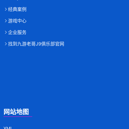
经典案例
游戏中心
企业服务
找到九游老哥J9俱乐部官网
网站地图
XML