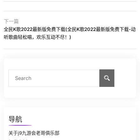
下一篇
全民K歌2022最新版免费下载(全民K歌2022最新版免费下载-动
听歌曲轻松唱，欢乐互动不尽！)
导航
关于j9九游会老哥俱乐部