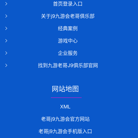
首页登录入口
关于j9九游会老哥俱乐部
经典案例
游戏中心
企业服务
找到九游老哥J9俱乐部官网
网站地图
XML
老哥j9九游会官方网站
老哥j9九游会手机版入口