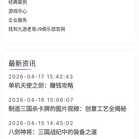
经典案例
游戏中心
企业服务
找到九游老哥J9俱乐部官网
最新资讯
2026-04-17 15:42:43
单机天使之剑：赚钱攻略
2026-04-16 15:06:07
制造三国杀卡牌的图片视频：创意工艺全揭秘
2026-04-15 14:45:02
八剑神将：三国战纪中的装备之道