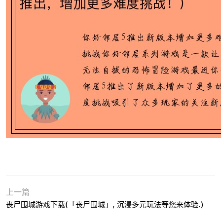
上一篇
丧尸围城游戏下载(「丧尸围城」, 沉浸多元玩法等您来体验.)