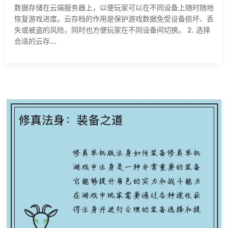
数据存储在云端服务器上，以便玩家可以在不同设备上随时随地
恢复游戏进度。云存档的作用是保护游戏数据免受设备损坏、丢
失或被盗的风险，同时也方便玩家在不同设备间切换。 2. 选择
合适的云存...