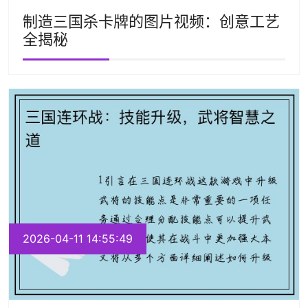
制造三国杀卡牌的图片视频：创意工艺
全揭秘
2026-04-11 14:55:49