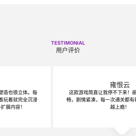
TESTIMONIAL
用户评价
雍恨云
这款游戏简直让我停不下来！画面精美，操作流
畅，剧情紧凑，每一次通关都有新惊喜，真是越玩
越上瘾！