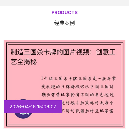
PRODUCTS
经典案例
2026-04-16 15:06:07