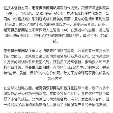
在技术创新方面，
老哥俱乐部网站
紧跟时代潮流，积极研发虚拟现实
（VR）、增强现实（AR）等前沿技术，推动游戏的多样化发展。公
司的《雷霆战域》系列游戏以其精美的画面、复杂的剧情和互动性强
的玩法，成为了国内外知名的VR游戏之一，深受玩家喜爱。此外，
老哥俱乐部网站
也不断探索人工智能（AI）在游戏中的应用，通过智
能化的玩法设计，提升了游戏的趣味性和挑战性，取得了不小的成
绩。
老哥俱乐部网站
注重人才的培养和团队的建设，公司拥有一支高水平
的研发团队，团队成员来自国内外知名高校及游戏公司。公司通过建
立完善的培训体系和激励机制，鼓励员工持续创新，推动技术和产品
的不断升级。
老哥俱乐部网站
一直坚持“以玩家为中心”的理念，秉承
着“创新、质量、责任”的核心价值观，致力于为全球玩家提供优质的
娱乐内容。
在全球化战略方面，
老哥俱乐部网站
积极开拓国际市场，旗下的多个
游戏作品已经成功登陆欧美、东南亚等多个地区，并在这些市场中取
得了不俗的成绩。公司通过与海外知名发行商和开发团队的合作，进
一步提高了品牌的国际影响力，推动了中国游戏产业的全球化发展。