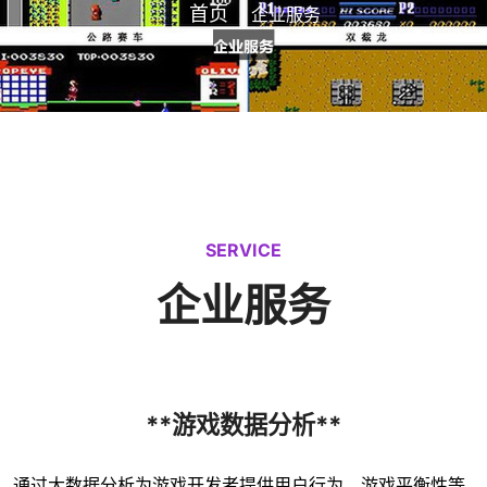
首页
企业服务
SERVICE
企业服务
**游戏数据分析**
通过大数据分析为游戏开发者提供用户行为、游戏平衡性等