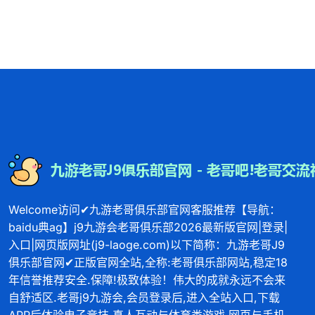
Welcome访问✔九游老哥俱乐部官网客服推荐【导航：
baidu典ag】j9九游会老哥俱乐部2026最新版官网|登录|
入口|网页版网址(j9-laoge.com)以下简称：九游老哥J9
俱乐部官网✔正版官网全站,全称:老哥俱乐部网站,稳定18
年信誉推荐安全.保障!极致体验！伟大的成就永远不会来
自舒适区.老哥j9九游会,会员登录后,进入全站入口,下载