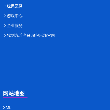
经典案例
游戏中心
企业服务
找到九游老哥J9俱乐部官网
网站地图
XML