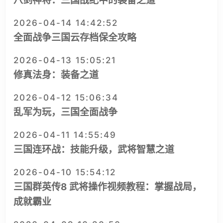
八剑神将：三国战纪中的装备之道
2026-04-14 14:42:52
全面战争三国云存档保全攻略
2026-04-13 15:05:21
修真法身：装备之道
2026-04-12 15:06:34
乱军为玩，三国全面战争
2026-04-11 14:55:49
三国连环战：技能升级，武将智慧之道
2026-04-10 15:54:12
三国群英传8 武将操作视频教程：掌握战局，
成就霸业