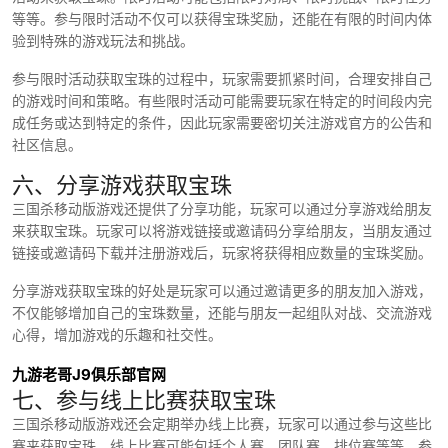
等等。参与限时活动不仅可以获得宝珠奖励，还能在有限的时间内体
验到特殊的游戏玩法和挑战。
参与限时活动获取宝珠的过程中，玩家需要抓紧时间，合理安排自己
的游戏时间和策略。有些限时活动可能需要玩家在特定的时间段内完
成任务或达到特定的条件，因此玩家需要密切关注游戏官方的公告和
社区信息。
六、分享游戏获取宝珠
三国杀移动版游戏还提供了分享功能，玩家可以通过分享游戏给朋友
来获取宝珠。玩家可以将游戏链接或邀请码分享给朋友，当朋友通过
链接或邀请码下载并注册游戏后，玩家将获得相应数量的宝珠奖励。
分享游戏获取宝珠的好处是玩家可以通过邀请更多的朋友加入游戏，
不仅能够增加自己的宝珠数量，还能与朋友一起组队对战、交流游戏
心得，增加游戏的乐趣和社交性。
九游老哥J9俱乐部官网
七、参与线上比赛获取宝珠
三国杀移动版游戏还会定期举办线上比赛，玩家可以通过参与这些比
赛来获取宝珠。线上比赛可能包括个人赛、团队赛、排位赛等等。参