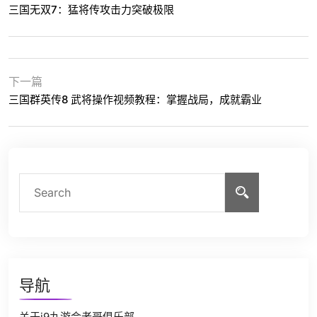
三国无双7：猛将传攻击力突破极限
下一篇
三国群英传8 武将操作视频教程：掌握战局，成就霸业
导航
关于j9九游会老哥俱乐部