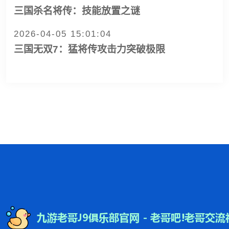
三国杀名将传：技能放置之谜
2026-04-05 15:01:04
三国无双7：猛将传攻击力突破极限