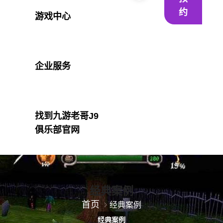
约
游戏中心
企业服务
找到九游老哥J9
俱乐部官网
经典案例
首页
经典案例