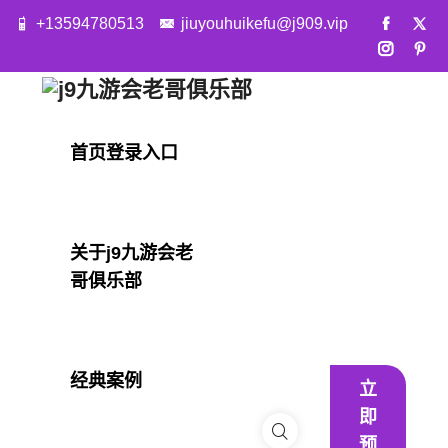
+13594780513
jiuyouhuikefu@j909.vip
首页登录入口
关于j9九游会老
哥俱乐部
经典案例
立
即
预