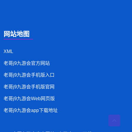
网站地图
XML
老哥j9九游会官方网站
老哥j9九游会手机版入口
老哥j9九游会手机版官网
老哥j9九游会Web网页版
老哥j9九游会app下载地址