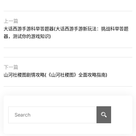
上一篇
大话西游手游科举答题器(大话西游手游新玩法：挑战科举答题
器，测试你的游戏知识)
下一篇
山河社稷图剧情攻略(《山河社稷图》全面攻略指南)