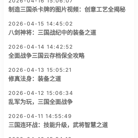
2026-04-16 15:06:07
制造三国杀卡牌的图片视频：创意工艺全揭秘
2026-04-15 14:45:02
八剑神将：三国战纪中的装备之道
2026-04-14 14:42:52
全面战争三国云存档保全攻略
2026-04-13 15:05:21
修真法身：装备之道
2026-04-12 15:06:34
乱军为玩，三国全面战争
2026-04-11 14:55:49
三国连环战：技能升级，武将智慧之道