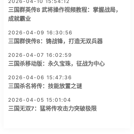
2026-04-10 15:54:12
三国群英传8 武将操作视频教程：掌握战局，
成就霸业
2026-04-09 16:30:56
三国群侠传8：铸战锋，打造无双兵器
2026-04-07 16:02:59
三国杀移动版：永久宝珠，征战为中心
2026-04-06 15:47:36
三国杀名将传：技能放置之谜
2026-04-05 15:01:04
三国无双7：猛将传攻击力突破极限