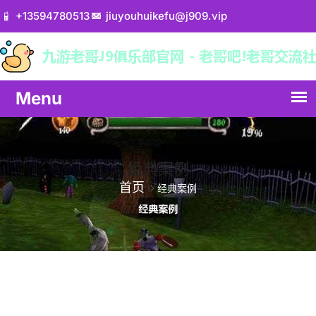
+13594780513
jiuyouhuikefu@j909.vip
经典案例
首页
经典案例