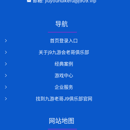
邮箱: jiuyouhuikefu@j909.vip
导航
首页登录入口
关于j9九游会老哥俱乐部
经典案例
游戏中心
企业服务
找到九游老哥J9俱乐部官网
网站地图