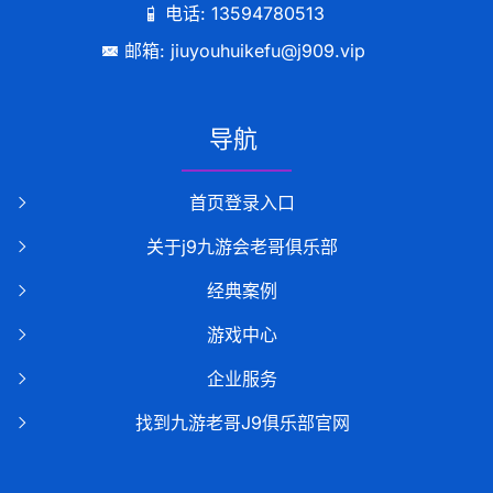
电话: 13594780513
邮箱: jiuyouhuikefu@j909.vip
导航
首页登录入口
关于j9九游会老哥俱乐部
经典案例
游戏中心
企业服务
找到九游老哥J9俱乐部官网