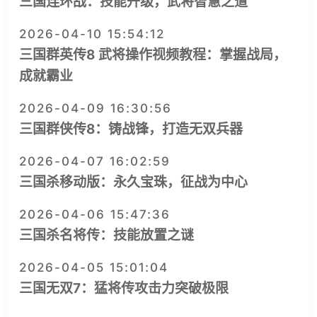
三国连环战：技能升级，武将智慧之道
2026-04-10 15:54:12
三国群英传8 武将操作视频教程：掌握战局，
成就霸业
2026-04-09 16:30:56
三国群侠传8：铸战锋，打造无双兵器
2026-04-07 16:02:59
三国杀移动版：永久宝珠，征战为中心
2026-04-06 15:47:36
三国杀名将传：技能放置之谜
2026-04-05 15:01:04
三国无双7：猛将传攻击力突破极限