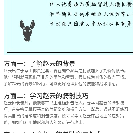
方面一：了解赵云的背景
赵云出生于常山郡真定县，曾在刘备起兵之初就加入了刘备的队伍。
他年轻时就展现出了非凡的勇气和智慧，很快成为刘备的得力干将。
了解赵云的背景和经历，可以更好地理解他的技能和战术思想。
方面二：学习赵云的骑射技巧
赵云擅长骑射，他能够在马上准确射击敌人。要学习赵云的骑射技
巧，首先需要掌握基本的射箭姿势和操作方法。然后，通过不断练习
提高自己的准确度和射击速度。还可以学习赵云在战场上的应对策
略，如如何利用地形和敌人的弱点进行攻击。