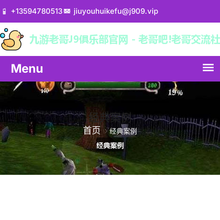
+13594780513
jiuyouhuikefu@j909.vip
经典案例
首页
经典案例