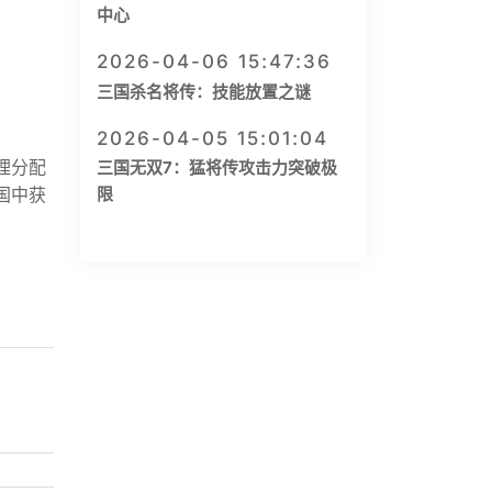
中心
2026-04-06 15:47:36
三国杀名将传：技能放置之谜
2026-04-05 15:01:04
理分配
三国无双7：猛将传攻击力突破极
国中获
限