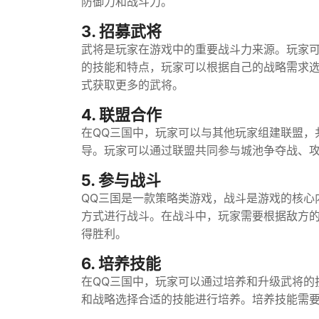
防御力和战斗力。
3. 招募武将
武将是玩家在游戏中的重要战斗力来源。玩家
的技能和特点，玩家可以根据自己的战略需求
式获取更多的武将。
4. 联盟合作
在QQ三国中，玩家可以与其他玩家组建联盟，
导。玩家可以通过联盟共同参与城池争夺战、
5. 参与战斗
QQ三国是一款策略类游戏，战斗是游戏的核心
方式进行战斗。在战斗中，玩家需要根据敌方
得胜利。
6. 培养技能
在QQ三国中，玩家可以通过培养和升级武将的
和战略选择合适的技能进行培养。培养技能需