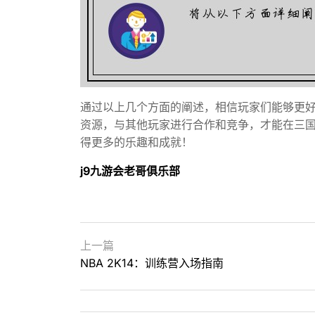
通过以上几个方面的阐述，相信玩家们能够更好
资源，与其他玩家进行合作和竞争，才能在三国
得更多的乐趣和成就！
j9九游会老哥俱乐部
上一篇
NBA 2K14：训练营入场指南