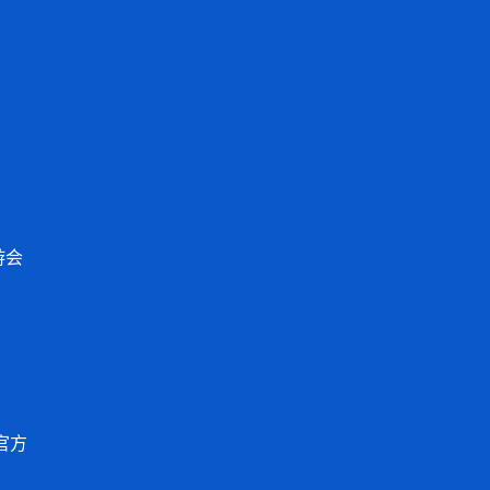
游会
戏官方