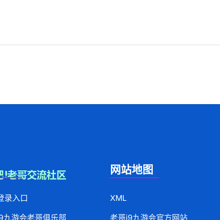
网站地图
登录入口
XML
j9九游会老哥俱乐部
老哥j9九游会官方网站