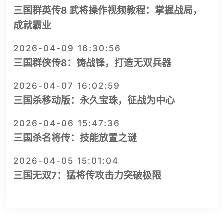
三国群英传8 武将操作视频教程：掌握战局，
成就霸业
2026-04-09 16:30:56
三国群侠传8：铸战锋，打造无双兵器
2026-04-07 16:02:59
三国杀移动版：永久宝珠，征战为中心
2026-04-06 15:47:36
三国杀名将传：技能放置之谜
2026-04-05 15:01:04
三国无双7：猛将传攻击力突破极限