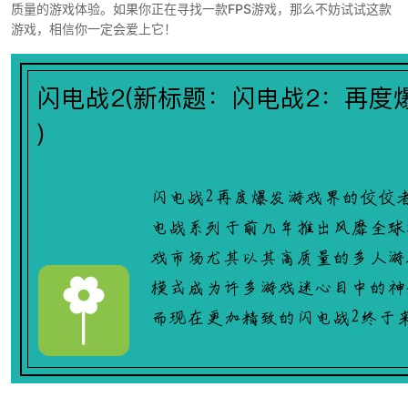
质量的游戏体验。如果你正在寻找一款FPS游戏，那么不妨试试这款
游戏，相信你一定会爱上它！