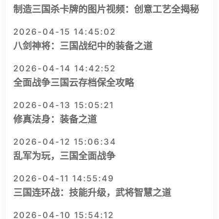
制造三国杀卡牌的图片视频：创意工艺全揭秘
2026-04-15 14:45:02
八剑神将：三国战纪中的装备之道
2026-04-14 14:42:52
全面战争三国云存档保全攻略
2026-04-13 15:05:21
修真法身：装备之道
2026-04-12 15:06:34
乱军为玩，三国全面战争
2026-04-11 14:55:49
三国连环战：技能升级，武将智慧之道
2026-04-10 15:54:12