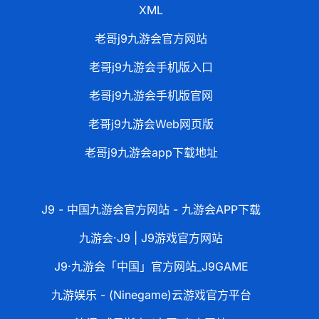
XML
老哥j9九游会官方网站
老哥j9九游会手机版入口
老哥j9九游会手机版官网
老哥j9九游会Web网页版
老哥j9九游会app下载地址
J9 - 中国九游会官方网站 - 九游会APP下载
九游会·J9 | J9游戏官方网站
J9·九游会「中国」官方网站_J9GAME
九游娱乐 - (Ninegame)云游戏官方平台