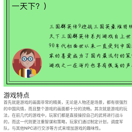
游戏特点
首先就是游戏的画面非常的精美，无论是人物还是场景，都有很强烈
的中国风情，而且整个游戏的画面都十分的流畅。其次就是游戏的玩
法，在前几代的游戏中，玩家们都是直接操控自己的武将进行战斗
的，而这一代则更注重智谋和策略，玩家们通过制定计划，调度军
队，与其他NPC进行交涉等方式来增加游戏的趣味性。