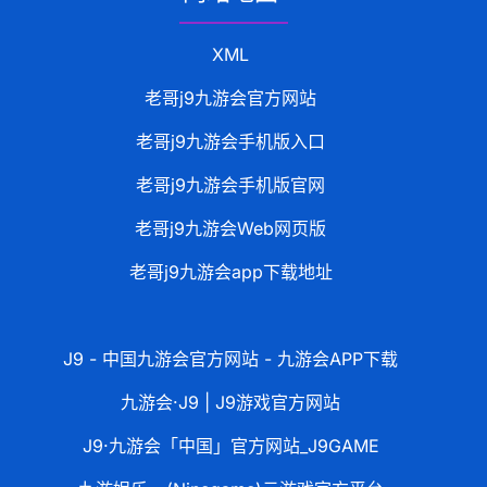
XML
老哥j9九游会官方网站
老哥j9九游会手机版入口
老哥j9九游会手机版官网
老哥j9九游会Web网页版
老哥j9九游会app下载地址
J9 - 中国九游会官方网站 - 九游会APP下载
九游会·J9 | J9游戏官方网站
J9·九游会「中国」官方网站_J9GAME