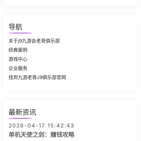
导航
关于j9九游会老哥俱乐部
经典案例
游戏中心
企业服务
找到九游老哥J9俱乐部官网
最新资讯
2026-04-17 15:42:43
单机天使之剑：赚钱攻略