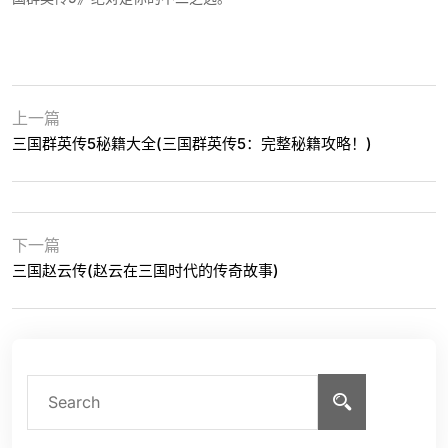
上一篇
三国群英传5秘籍大全(三国群英传5：完整秘籍攻略！)
下一篇
三国赵云传(赵云在三国时代的传奇故事)