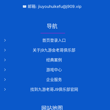
邮箱: jiuyouhuikefu@j909.vip
导航
首页登录入口
关于j9九游会老哥俱乐部
经典案例
游戏中心
企业服务
找到九游老哥J9俱乐部官网
网站地图