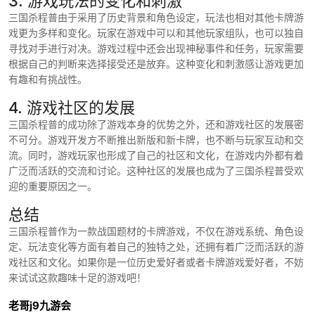
3. 游戏玩法的变化和刺激
三国杀程普由于采用了历史背景和角色设定，玩法也相对其他卡牌游
戏更为多样和变化。玩家在游戏中可以和其他玩家组队，也可以独自
寻找对手进行对决。游戏过程中还会出现神秘事件和任务，玩家需要
根据自己的判断来选择接受还是放弃。这种变化和刺激感让游戏更加
有趣和有挑战性。
4. 游戏社区的发展
三国杀程普的成功除了游戏本身的优势之外，还和游戏社区的发展密
不可分。游戏开发方不断推出新版和新卡牌，也不断与玩家互动和交
流。同时，游戏玩家也形成了自己的社区和文化，在游戏内外都有着
广泛而活跃的交流和讨论。这种社区的发展也成为了三国杀程普受欢
迎的重要原因之一。
总结
三国杀程普作为一款战国题材的卡牌游戏，不仅在游戏系统、角色设
定、玩法变化等方面有着自己的独特之处，还拥有着广泛而活跃的游
戏社区和文化。如果你是一位历史爱好者或者卡牌游戏爱好者，不妨
来试试这款趣味十足的游戏吧！
老哥j9九游会