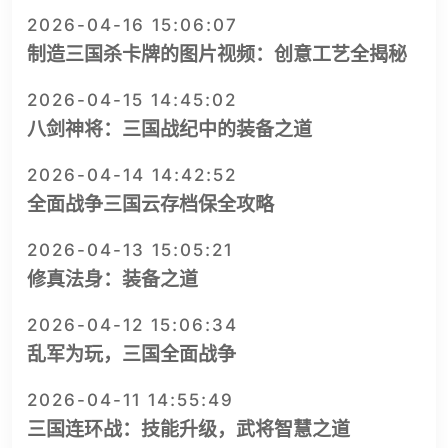
2026-04-16 15:06:07
制造三国杀卡牌的图片视频：创意工艺全揭秘
2026-04-15 14:45:02
八剑神将：三国战纪中的装备之道
2026-04-14 14:42:52
全面战争三国云存档保全攻略
2026-04-13 15:05:21
修真法身：装备之道
2026-04-12 15:06:34
乱军为玩，三国全面战争
2026-04-11 14:55:49
三国连环战：技能升级，武将智慧之道