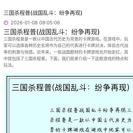
三国杀程普(战国乱斗：纷争再现)
2026-01-08 09:05:06
三国杀程普(战国乱斗：纷争再现)
三国杀程普是一款以中国古代历史为背景的卡牌游戏。在游戏中，玩
家可以选择各种历史名将作为自己的代表进行卡牌对决，体验古代战
争的刺激与快感。近年来，一些战国题材的卡牌游戏也开始走红，其
中就包括了三国杀程普。下面，我们就来介绍一下这款游戏的特点和
玩法。