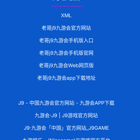
XML
老哥j9九游会官方网站
老哥j9九游会手机版入口
老哥j9九游会手机版官网
老哥j9九游会Web网页版
老哥j9九游会app下载地址
J9 - 中国九游会官方网站 - 九游会APP下载
九游会·J9 | J9游戏官方网站
J9·九游会「中国」官方网站_J9GAME