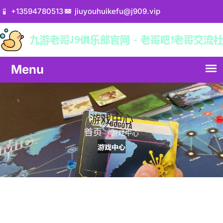
+13594780513
jiuyouhuikefu@j909.vip
游戏中心
首页
游戏中心