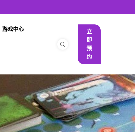
游戏中心
立
即
预
约