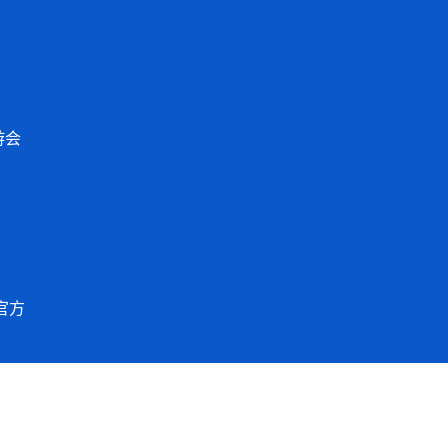
游会
戏官方