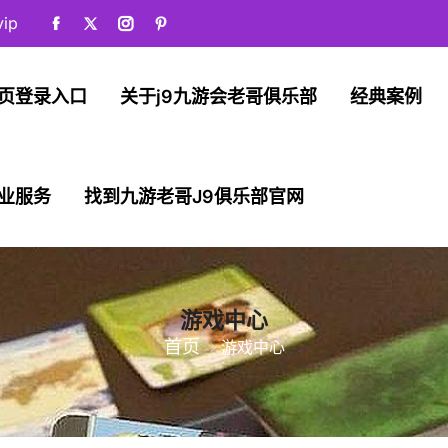
vip
页登录入口
关于j9九游会老哥俱乐部
经典案例
业服务
找到九游老哥J9俱乐部官网
游戏中心
首页
游戏中心