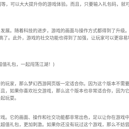
宝图等，可以大大提升你的游戏体验。而且，只要输入礼包码，就
与发展。随着科技的进步，游戏的画面与操作方式都得到了升级
更高了。此外，游戏的社交功能也得到了加强，让玩家可以更容易
断的玩家，那么梦幻西游网页版一定适合你。因为这个版本不需
而且，如果你喜欢社交游戏，那么这个版本也非常适合你，因为
一起玩耍。
游戏。它的画面、操作和社交功能都非常出色，足以让你在游戏
取超值礼包，更加刺激。如果你还没有玩过这个游戏，那么不妨